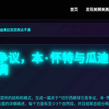
首页
发现
美狮美高
瓜迪奥拉双双表达不满
争议，本·怀特与瓜迪
满
提供的结构和格式，生成一篇关于“切尔西颠球引发争议，本·
方面的详细阐述，每个方面有至少3个自然段，并且结尾总结分两