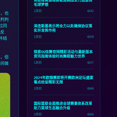
郑思维黄雅琼勇敢迎挑战全力追逐羽
毛球梦想
1周前
42
论，也
裁判判
拉同
泽连斯基表示将全力以赴确保协议落
实并发挥作用
理反
1周前
50
并结
探索QQ炫舞官网精彩活动与最新版本
资讯指南体验时尚舞蹈魅力世界
作，但
瞬间做
1周前
57
2024年欧锦赛即将开赛欧洲足坛盛宴
看点纷呈精彩无限
2周前
66
国际篮联全面推进全球赛事体系改革
助力篮球生态融合升级
2周前
66