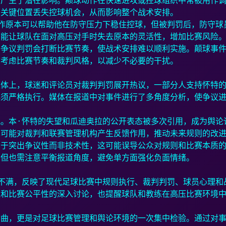
行产生了潜在影响。颠球动作在快速进攻或控球组织中常被用作
在关键位置丢失控球机会，从而影响整个战术安排。
作原本可以帮助他在防守压力下稳住控球，但被判罚后，防守球
可能让球队在面对高压对手时失去原本的灵活性，增加比赛风险
的争议判罚会打断比赛节奏，使战术安排难以顺利实施。颠球事
前考虑比赛节奏和裁判风格，以减少不必要的干扰。
媒体上，球迷和评论员对裁判判罚展开热议，一部分人支持怀特
必须严格执行。媒体在报道中对事件进行了多角度分析，使争议
。本·怀特的失望和瓜迪奥拉的公开表态被多次引用，成为舆论
也可能对裁判和联赛管理机构产生反馈作用，推动未来规则的改
向于突出争议性而非技术性，这可能误导公众对规则和比赛本质
，但也需注意平衡报道角度，避免单方面强化负面情绪。
不满，反映了现代足球比赛中规则执行、裁判判罚、球员心理和
准和比赛公平性的深入讨论，也提醒球队和教练在高压比赛环境
插曲，更是对足球比赛管理和舆论环境的一次集中检验。通过对