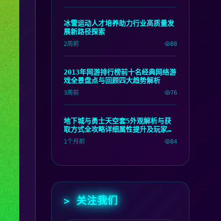
冰雪运动人才培养助力行业高质量发
展新路径探索
2周前
88
2013年网游排行榜前十名经典网络游
戏全景盘点与回顾四大趋势解析
3周前
76
地下城与勇士天空套5外观解析与获
取方式全攻略详细属性提升及玩家评
价汇总
1个月前
84
> 关注我们