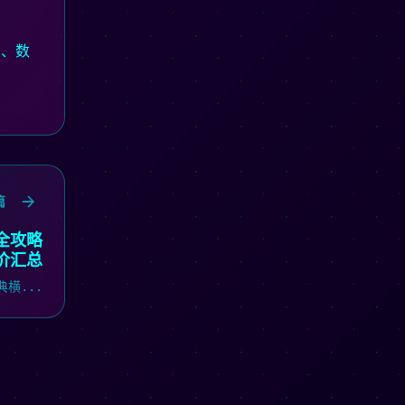
例、数
篇
全攻略
价汇总
横...