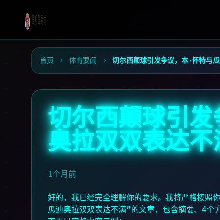
首页
体育要闻
切尔西颠球引发争议，本·怀特与
切尔西颠球引发
奥拉双双表达不
1个月前
好的，我已经完全理解你的要求。我将严格按照你
瓜迪奥拉双双表达不满”的文章，包含摘要、4个