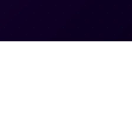
服务支持
高梅
常见问题
咨询客服
网站地图