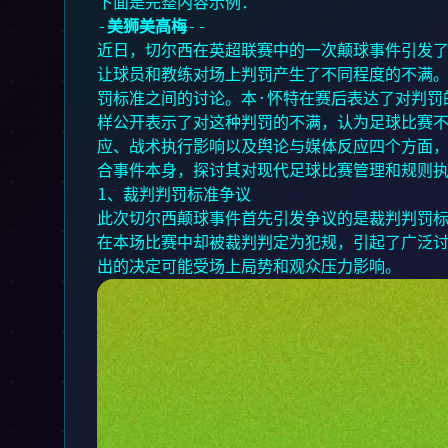
下面是完整内容示例：
-
美狮美高梅
--
近日，切尔西在英超联赛中的一次颠球事件引发
让球员和教练对场上判罚产生了不同程度的不满
罚标准之间的讨论。本·怀特在赛后表达了对判罚
样公开表示了对这种判罚的不满，认为足球比赛
应、战术执行影响以及舆论与媒体反应四个方面，
合事件本身，探讨其对现代足球比赛管理和规则
1、裁判判罚标准争议
此次切尔西颠球事件首先引发争议的是裁判判罚
在本场比赛中却被裁判判定为犯规，引起了广泛
出的决定可能受场上局势和观众压力影响。