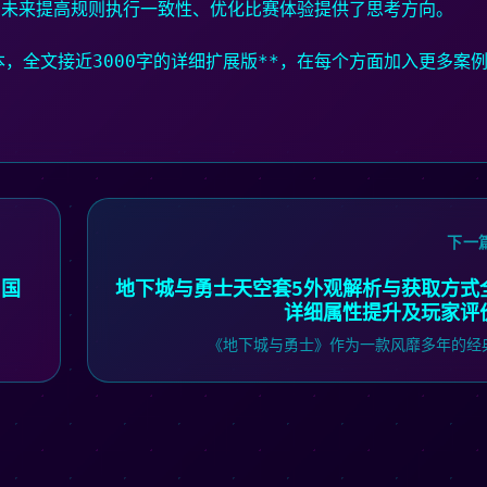
为未来提高规则执行一致性、优化比赛体验提供了思考方向。
，全文接近3000字的详细扩展版**，在每个方面加入更多案
下一
中国
地下城与勇士天空套5外观解析与获取方式
详细属性提升及玩家评
《地下城与勇士》作为一款风靡多年的经典